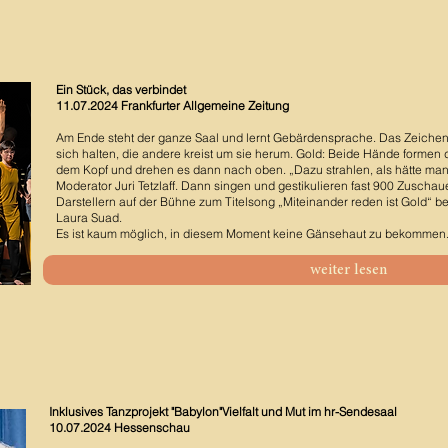
Ein Stück, das verbindet
11.07.2024 Frankfurter Allgemeine Zeitung
Am Ende steht der ganze Saal und lernt Gebärdensprache. Das Zeichen f
sich halten, die andere kreist um sie herum. Gold: Beide Hände formen d
dem Kopf und drehen es dann nach oben. „Dazu strahlen, als hätte man
Moderator Juri Tetzlaff. Dann singen und gestikulieren fast 900 Zusch
Darstellern auf der Bühne zum Titelsong „Miteinander reden ist Gold“ b
Laura Suad.
Es ist kaum möglich, in diesem Moment keine Gänsehaut zu bekommen
weiter lesen
Inklusives Tanzprojekt "Babylon"Vielfalt und Mut im hr-Sendesaal
10.07.2024 Hessenschau