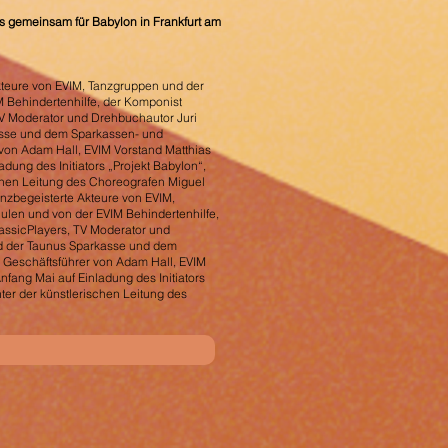
s gemeinsam für Babylon in Frankfurt am
Akteure von EVIM, Tanzgruppen und der
 Behindertenhilfe, der Komponist
TV Moderator und Drehbuchautor Juri
kasse und dem Sparkassen- und
von Adam Hall, EVIM Vorstand Matthias
dung des Initiators „Projekt Babylon“,
chen Leitung des Choreografen Miguel
nzbegeisterte Akteure von EVIM,
ulen und von der EVIM Behindertenhilfe,
lassicPlayers, TV Moderator und
and der Taunus Sparkasse und dem
Geschäftsführer von Adam Hall, EVIM
nfang Mai auf Einladung des Initiators
ter der künstlerischen Leitung des