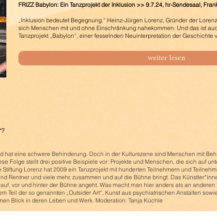
FRIZZ Babylon: Ein Tanzprojekt der Inklusion >> 9.7.24, hr-Sendesaal, Frank
„Inklusion bedeutet Begegnung.“ Heinz-Jürgen Lorenz, Gründer der Lorenz
sich Menschen mit und ohne Einschränkung nahekommen. Und das ist auch 
Tanzprojekt „Babylon“, einer fesselnden Neuinterpretation der Geschichte
weiter lesen
“?
d hat eine schwere Behinderung. Doch in der Kulturszene sind Menschen mit Behi
Folge stellt drei positive Beispiele vor: Projekte und Menschen, die sich auf unte
Die Stiftung Lorenz hat 2009 ein Tanzprojekt mit hunderten Teilnehmern und Teiln
nd Rentner und viele mehr, zusammen und auf die Bühne bringt. Das Künstler*inne
on auf, vor und hinter der Bühne angeht. Was macht man hier anders als an ander
em Teil der so genannten „Outsider Art“, Kunst aus psychiatrischen Anstalten sowi
imen Blick in deren Leben und Werk. Moderation: Tanja Küchle