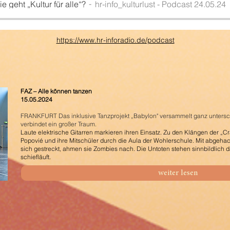
ie geht „Kultur für alle“?
hr-info_kulturlust - Podcast 24.05.24
https://www.hr-inforadio.de/podcast
FAZ – Alle können tanzen
15.05.2024
FRANKFURT Das inklusive Tanzprojekt
„Babylon" versammelt ganz unters
verbindet ein großer Traum.
Laute elektrische Gitarren markieren ihren Einsatz. Zu den Klängen der „Cr
Popovié und ihre Mitschüler durch die Aula der Wohlerschule. Mit abgeh
sich gestreckt, ahmen sie Zombies nach.
Die
Untoten stehen sinnbildlich d
schiefläuft.
weiter lesen