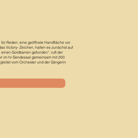
ür Reden: eine geöffnete Handfläche vor
as Victory- Zeichen, halten es zunächst auf
 einen Goldbarren gefunden“, ruft der
auer im hr-Sendesaal gemeinsam mit 200
egleitet vom Orchester und der Sängerin
.