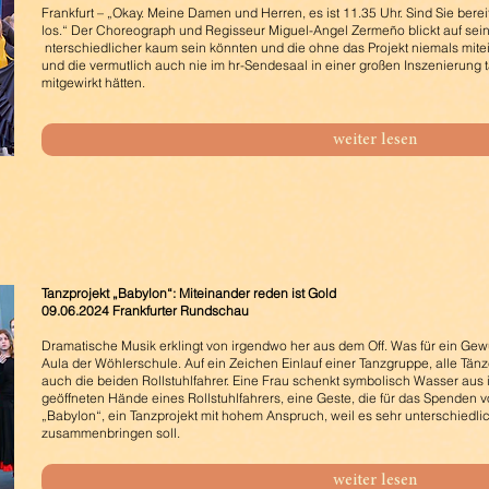
Frankfurt – „Okay. Meine Damen und Herren, es ist 11.35 Uhr. Sind Sie bereit
los.“ Der Choreograph und Regisseur Miguel-Angel Zermeño blickt auf se
nterschiedlicher
kaum sein könnten
und die ohne das Projekt niemals
mite
und die vermutlich
auch nie im hr-Sendesaal in einer
großen Inszenierung 
mitgewirkt
hätten.
weiter lesen
Tanzprojekt „Babylon“: Miteinander reden ist Gold
09.06.2024 Frankfurter Rundschau
Dramatische Musik erklingt von irgendwo her aus dem Off. Was für ein Gewu
Aula der Wöhlerschule. Auf ein Zeichen Einlauf einer Tanzgruppe, alle Tän
auch die beiden Rollstuhlfahrer. Eine Frau schenkt symbolisch Wasser aus 
geöffneten Hände eines Rollstuhlfahrers, eine Geste, die für das Spenden v
„Babylon“, ein Tanzprojekt mit hohem Anspruch, weil es sehr unterschiedl
zusammenbringen soll.
weiter lesen