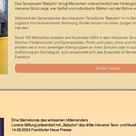
Das Tanzprojekt "Babylon" bringt Menschen unterschiedlichster Hinter
inklusive Stück zeigt, wie Vielfalt und individuelle Stärken auf der Bühne
Während der Generalprobe des inklusiven Tanzstücks "Babylon" im hr-S
zugleich hochkonzentrierte Stimmung. Kinder tanzen um einen Jungen im
Händen.
Rund 150 Menschen arbeiten seit November 2023 in dem inklusiven Tanzp
Rentner, Förderschüler und Gymnasiasten, Profis und Laien, ohne und mi
probten sie in ihren jeweiligen Kleingruppen an ihren Schulen oder in so
Aufführung am Dienstag (9. Juli) versammelt sich das Ensemble im Send
Frankfurt.
weiter lesen
Eine Sternstunde des wirksamen Miteinanders
Lorenz-Stiftung präsentiert mit „Babylon" das dritte inklusive Tanz- und Musi
14.06.2024 Frankfurter Neue Presse