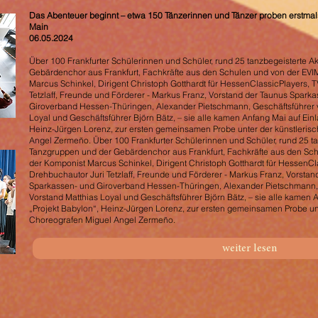
Das Abenteuer beginnt – etwa 150 Tänzerinnen und Tänzer proben erstmal
Main
06.05.2024
Über 100 Frankfurter Schülerinnen und Schüler, rund 25 tanzbegeisterte 
Gebärdenchor aus Frankfurt, Fachkräfte aus den Schulen und von der EVIM
Marcus Schinkel, Dirigent Christoph Gotthardt für HessenClassicPlayers, 
Tetzlaff, Freunde und Förderer - Markus Franz, Vorstand der Taunus Spar
Giroverband Hessen-Thüringen, Alexander Pietschmann, Geschäftsführer 
Loyal und Geschäftsführer Björn Bätz, – sie alle kamen Anfang Mai auf Einla
Heinz-Jürgen Lorenz, zur ersten gemeinsamen Probe unter der künstleris
Angel Zermeño. Über 100 Frankfurter Schülerinnen und Schüler, rund 25 ta
Tanzgruppen und der Gebärdenchor aus Frankfurt, Fachkräfte aus den Sch
der Komponist Marcus Schinkel, Dirigent Christoph Gotthardt für HessenC
Drehbuchautor Juri Tetzlaff, Freunde und Förderer - Markus Franz, Vorst
Sparkassen- und Giroverband Hessen-Thüringen, Alexander Pietschmann, 
Vorstand Matthias Loyal und Geschäftsführer Björn Bätz, – sie alle kamen A
„Projekt Babylon“, Heinz-Jürgen Lorenz, zur ersten gemeinsamen Probe un
Choreografen Miguel Angel Zermeño.
weiter lesen